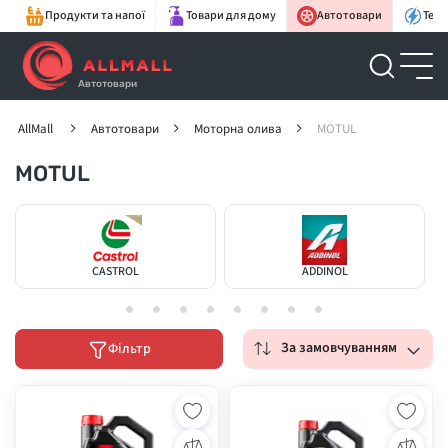
Продукти та напої
Товари для дому
Автотовари
Техн
Автотовари
AllMall
Автотовари
Моторна олива
MOTUL
MOTUL
CASTROL
ADDINOL
За замовчуванням
Фільтр