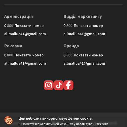
Адміністрація
Відділ маркетингу
0
8
0
0
Показати номер
0
8
0
0
Показати номер
allmallua41@gmail.com
allmallua41@gmail.com
Реклама
Оренда
0
8
0
0
Показати номер
0
8
0
0
Показати номер
allmallua41@gmail.com
allmallua41@gmail.com
Цей веб-сайт використовує файли cookie.
Ви можете відключити цей механізм у налаштуваннях свого