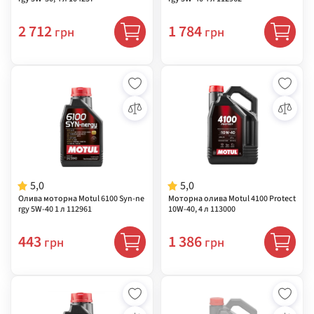
2 712
1 784
грн
грн
5,0
5,0
Олива моторна Motul 6100 Syn-ne
Моторна олива Motul 4100 Protect
rgy 5W-40 1 л 112961
10W-40, 4 л 113000
443
1 386
грн
грн