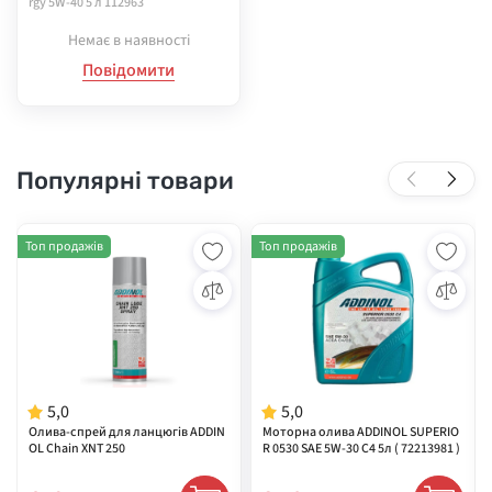
rgy 5W-40 5 л 112963
Немає в наявності
Повідомити
Популярні товари
Топ продажів
Топ продажів
5,0
5,0
Олива-спрей для ланцюгів ADDIN
Моторна олива ADDINOL SUPERIO
OL Chain XNT 250
R 0530 SAE 5W-30 C4 5л ( 72213981 )