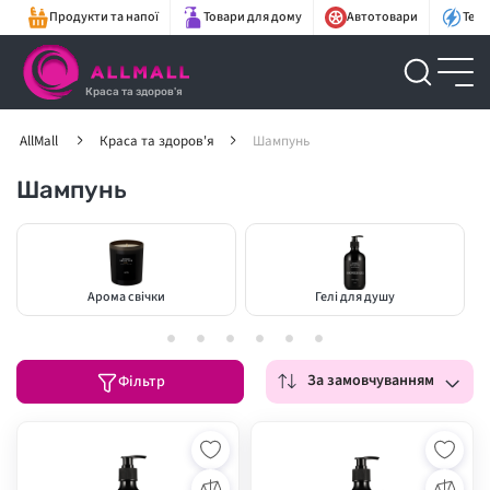
Продукти та напої
Товари для дому
Автотовари
Техн
Краса та здоров'я
AllMall
Краса та здоров'я
Шампунь
Шампунь
Арома свічки
Гелі для душу
За замовчуванням
Фільтр