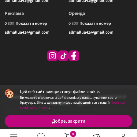
allmallua41@gmail.com
allmallua41@gmail.com
Реклама
Оренда
0
8
0
0
Показати номер
0
8
0
0
Показати номер
allmallua41@gmail.com
allmallua41@gmail.com
Цей веб-сайт використовує файли cookie.
Ви можете відключити цей механізм у налаштуваннях свого
браузера. Більш детальну інформацію дивіться в нашій
Політиці
конфіденційності
.
© 2026 ALLMALL. Всі права захищені.
Добре, закрити
Політика конфіденційності
Публічна оферта
0