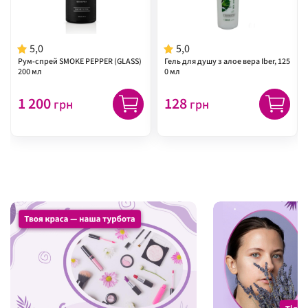
5,0
5,0
Рум-спрей SMOKE PEPPER (GLASS)
Гель для душу з алое вера Iber, 125
200 мл
0 мл
1 200
128
грн
грн