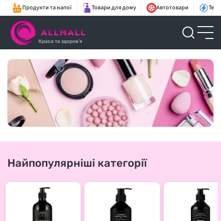
Продукти та напої
Товари для дому
Автотовари
Техн
Краса та здоров'я
Найпопулярніші категорії