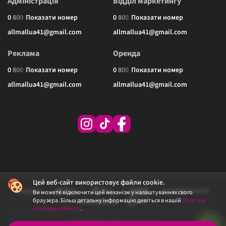
Адміністрація
Відділ маркетингу
0
8
0
0
Показати номер
0
8
0
0
Показати номер
allmallua41@gmail.com
allmallua41@gmail.com
Реклама
Оренда
0
8
0
0
Показати номер
0
8
0
0
Показати номер
allmallua41@gmail.com
allmallua41@gmail.com
Цей веб-сайт використовує файли cookie.
Ви можете відключити цей механізм у налаштуваннях свого
браузера. Більш детальну інформацію дивіться в нашій
Політиці
конфіденційності
.
© 2026 ALLMALL. Всі права захищені.