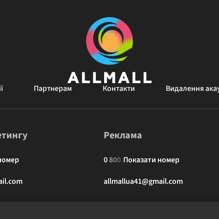
ї
Партнерам
Контакти
Видалення ака
етингу
Реклама
номер
0
8
0
0
Показати номер
il.com
allmallua41@gmail.com