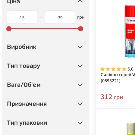
Ціна
—
грн
Виробник
Тип товару
5,0
Силікон спрей W
(0893221)
Вага/Об'єм
312
грн
Призначення
Тип упаковки