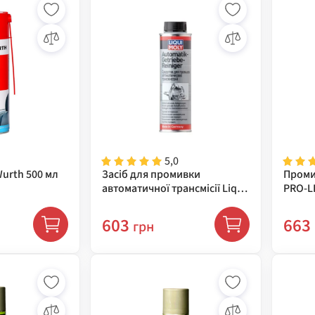
5,0
urth 500 мл
Засіб для промивки
Проми
автоматичної трансмісії Liqui
PRO-L
Moly AUTOMATIK-GETRIEBE-
500 мл
REINIGER 300 мл (2512)
603
663
грн