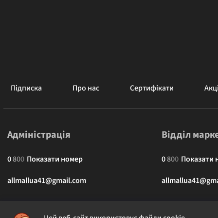
Підписка
Про нас
Сертифікати
Акці
Адміністрація
Відділ марк
0
8
0
0
Показати номер
0
8
0
0
Показати 
allmallua41@gmail.com
allmallua41@gma
Цей веб-сайт використовує файли cookie.