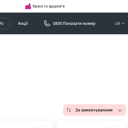
Краса та здоров'я
0%
Акції
0800 Показати номер
UA
За замовчуванням