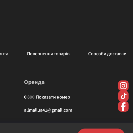
унта
Повернення товарів
Способи доставки
Оренда
0
8
0
0
Показати номер
allmallua41@gmail.com