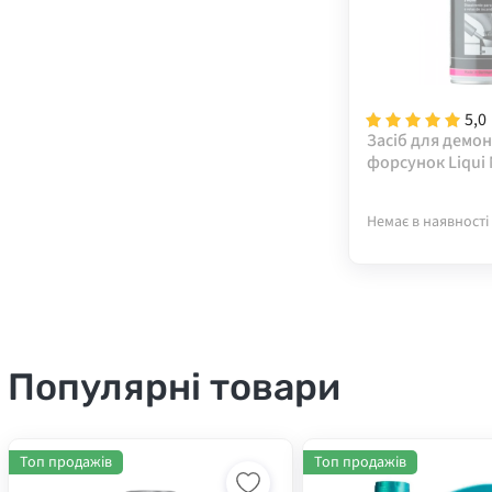
5,0
Засіб для демо
форсунок Liqui 
Injektorenlöser,
(спрей) 3379
Немає в наявності
Популярні товари
Топ продажів
Топ продажів