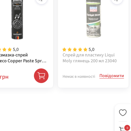
5,0
5,0
 змазка-спрей
Спрей для пластику Liqui
eco Copper Paste Spray,
Moly глянець 200 мл 23040
 ( 9909 )
Повідомити
грн
Немає в наявності
0