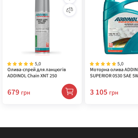
5,0
5,0
Олива-спрей для ланцюгів
Моторна олива ADDI
ADDINOL Chain XNT 250
SUPERIOR 0530 SAE 5W
( 72213981 )
679
3 105
грн
грн