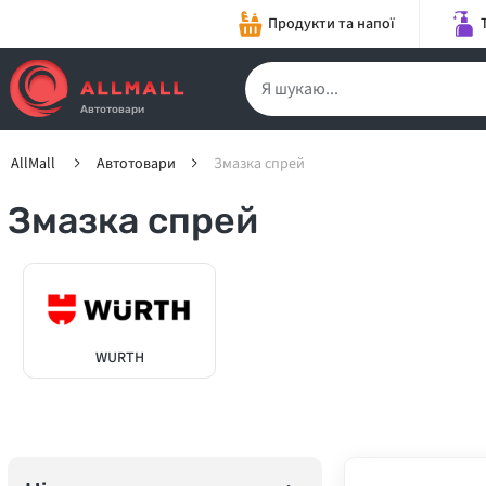
Продукти та напої
Автотовари
AllMall
Автотовари
Змазка спрей
Змазка спрей
WURTH