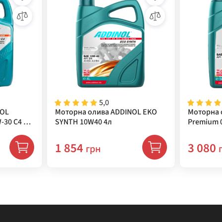
5,0
NOL
Моторна олива ADDINOL EKO
Моторна 
-30 C4 5л
SYNTH 10W40 4л
Premium 0
1 854
3 080
грн