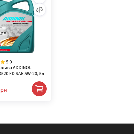
5,0
олива ADDINOL
520 FD SAE 5W-20, 5л
грн