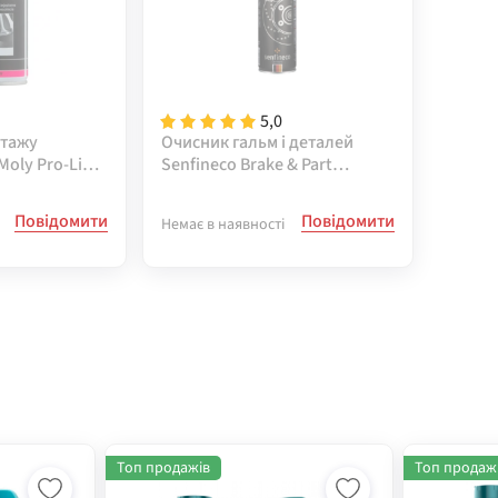
5,0
нтажу
Очисник гальм і деталей
Moly Pro-Line
Senfineco Brake & Part
 400 мл
Cleaner, 600 мл ( 9994 )
Повідомити
Повідомити
Немає в наявності
Топ продажів
Топ продаж