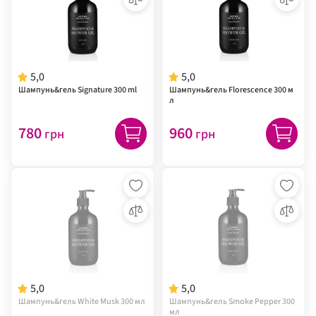
5,0
5,0
Шампунь&гель Signature 300 ml
Шампунь&гель Florescence 300 м
л
780
960
грн
грн
5,0
5,0
Шампунь&гель White Musk 300 мл
Шампунь&гель Smoke Pepper 300
мл