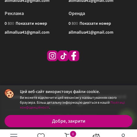
allmallua41@gmail.com
allmallua41@gmail.com
Реклама
Оренда
0
8
0
0
Показати номер
0
8
0
0
Показати номер
allmallua41@gmail.com
allmallua41@gmail.com
Цей веб-сайт використовує файли cookie.
Ви можете відключити цей механізм у налаштуваннях свого
браузера. Більш детальну інформацію дивіться в нашій
Політиці
конфіденційності
.
© 2026 ALLMALL. Всі права захищені.
Добре, закрити
Політика конфіденційності
Публічна оферта
0