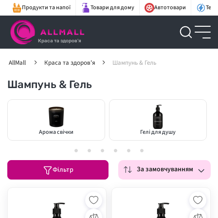
Продукти та напої
Товари для дому
Автотовари
Техн
Краса та здоров'я
AllMall
Краса та здоров'я
Шампунь & Гель
Шампунь & Гель
Арома свічки
Гелі для душу
За замовчуванням
Фільтр