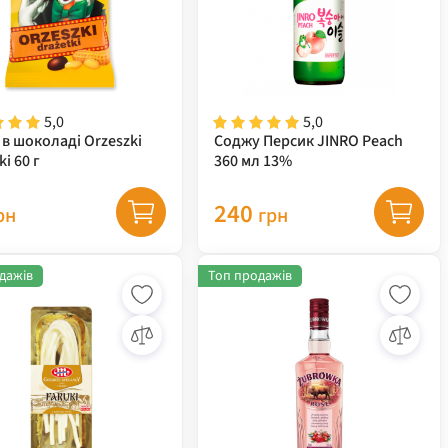
5,0
5,0
 в шоколаді Orzeszki
Соджу Персик JINRO Peach
ki 60 г
360 мл 13%
240
рн
грн
дажів
Топ продажів