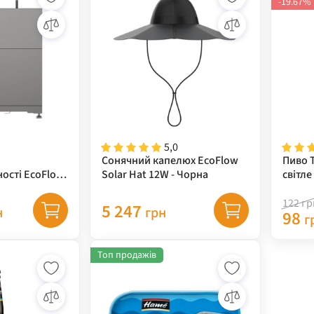
-19.67%
5,0
Сонячний капелюх EcoFlow
Пиво 
ості EcoFlow
Solar Hat 12W - Чорна
світле
kWh
ертор 5 кВт)
122
гр
5 247
н
грн
98
г
Топ продажів