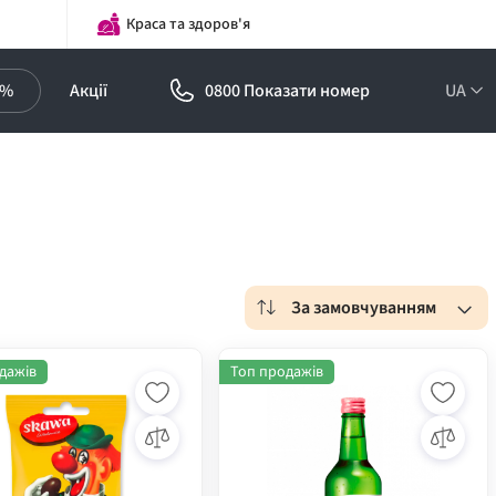
Краса та здоров'я
0%
Акції
0800 Показати номер
UA
За замовчуванням
дажів
Топ продажів