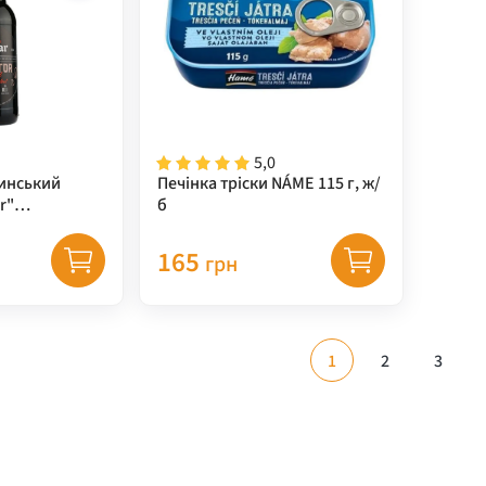
5,0
инський
Печінка тріски NÁME 115 г, ж/
r"
б
0,35
165
грн
1
2
3