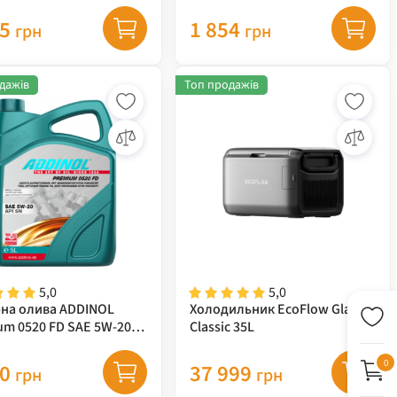
2213981 )
05
1 854
грн
грн
дажів
Топ продажів
5,0
5,0
на олива ADDINOL
Холодильник EcoFlow Glacier
um 0520 FD SAE 5W-20,
Classic 35L
0
80
37 999
грн
грн