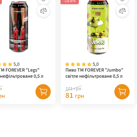
-19.8%
5,0
5,0
ТМ FOREVER "Legs"
Пиво ТМ FOREVER "Jumbo"
 нефільтроване 0,5 л
світле нефільтроване 0,5 л
н
101
грн
81
рн
грн