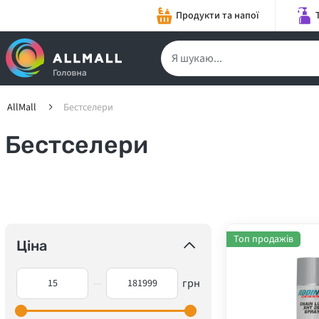
Продукти та напої
AllMall
Бестселери
Бестселери
Топ продажів
Ціна
—
грн