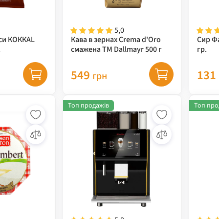
5,0
пси КОККАL
Кава в зернах Crema d'Oro
Сир Ф
смажена ТМ Dallmayr 500 г
гр.
ль) TM
549
131
грн
Топ продажів
Топ про