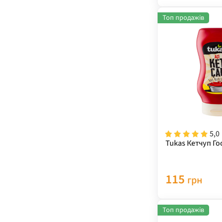
Топ продажів
5,0
Tukas Кетчуп Го
115
грн
Топ продажів