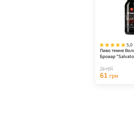
5,0
Пиво темне Вол
Бровар "Salvato
нефільтроване 
76
грн
61
грн