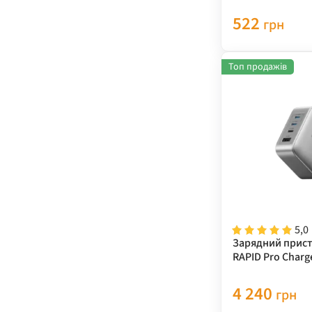
522
грн
Топ продажів
5,0
Зарядний прист
RAPID Pro Charg
4 240
грн