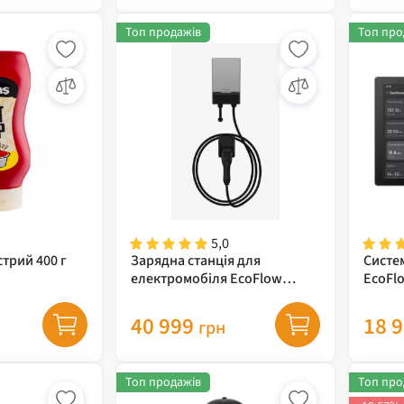
Топ продажів
Топ про
5,0
стрий 400 г
Зарядна станція для
Систе
електромобіля EcoFlow
EcoFl
PowerPulse
40 999
18 
грн
Топ продажів
Топ про