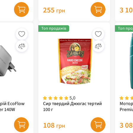
5л ( 7
255
3 1
грн
Топ продажів
Топ про
5,0
рій EcoFlow
Сир твердий Джюгас тертий
Мотор
er 140W
100 г
Premi
5л
108
3 0
грн