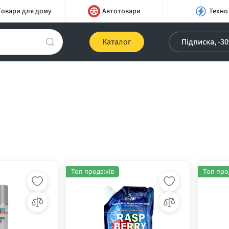
Товари для дому
Автотовари
Техно
Каталог
Підписка, -3
Топ продажів
Топ про