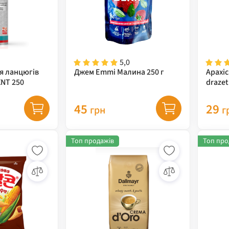
5,0
я ланцюгів
Джем Emmi Малина 250 г
Арахіс
XNT 250
drazet
45
29
грн
г
Топ продажів
Топ про