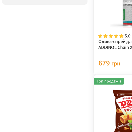
5,0
Олива-спрей дл
ADDINOL Chain 
679
грн
Топ продажів