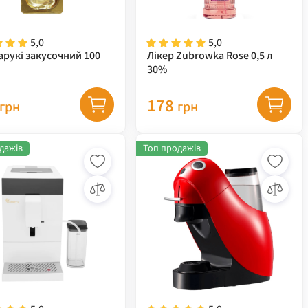
5,0
5,0
арукі закусочний 100
Лікер Zubrowka Rose 0,5 л
30%
178
грн
грн
дажів
Топ продажів