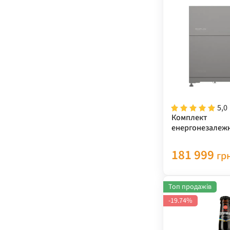
5,0
Комплект
енергонезалежн
Power Ocean 5 
(однофазний інв
181 999
гр
Топ продажів
-19.74%