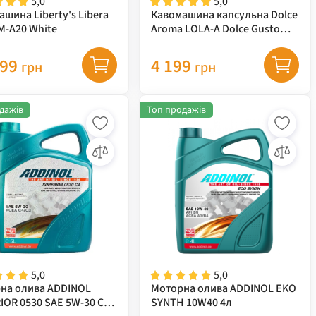
5,0
5,0
шина Liberty's Libera
Кавомашина капсульна Dolce
M-A20 White
Aroma LOLA-A Dolce Gusto
червона
899
4 199
грн
грн
дажів
Топ продажів
5,0
5,0
на олива ADDINOL
Моторна олива ADDINOL EKO
IOR 0530 SAE 5W-30 C4
SYNTH 10W40 4л