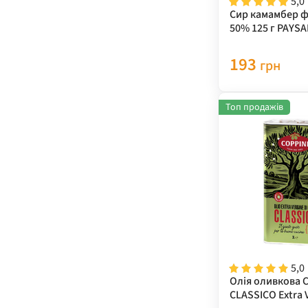
5,0
Сир камамбер 
50% 125 г PAYS
193
грн
Топ продажів
5,0
Олія оливкова 
CLASSICO Extra V