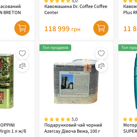
5,0
фасований
Кавомашина Dr. Coffee Coffee
Кавома
AN BRETON
Center
Plus R
118 999
11 
грн
Топ продажів
Топ про
5,0
COPPINI
Подарунковий чай чорний
Мотор
irgin 1 л ж/б
Azercay Дівоча Вежа, 100 г
SUPER