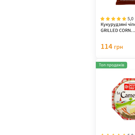
5,0
Кукурудзяні чі
GRILLED CORN
(кукурудза+гри
"LOTTE" 67 г
114
грн
Топ продажів