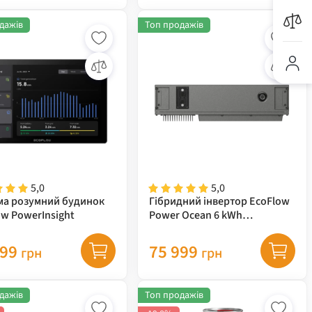
дажів
Топ продажів
5,0
5,0
ма розумний будинок
Гібридний інвертор EcoFlow
ow PowerInsight
Power Ocean 6 kWh
однофазний
999
75 999
грн
грн
дажів
Топ продажів