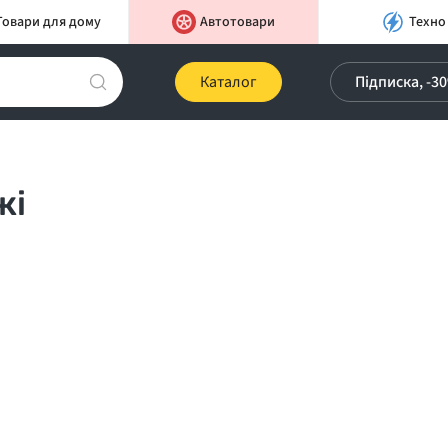
Товари для дому
Автотовари
Техно
Каталог
Підписка, -3
жі