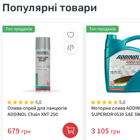
Популярні товари
Топ продажів
Топ продажів
5,0
5,0
Олива-спрей для ланцюгів
Моторна олива ADDI
ADDINOL Chain XNT 250
SUPERIOR 0530 SAE 5W
( 72213981 )
679
3 105
грн
грн