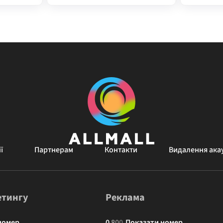
ї
Партнерам
Контакти
Видалення ака
етингу
Реклама
номер
0
8
0
0
Показати номер