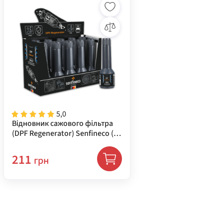
5,0
Відновник сажового фільтра
(DPF Regenerator) Senfineco (
9923 )
211
грн