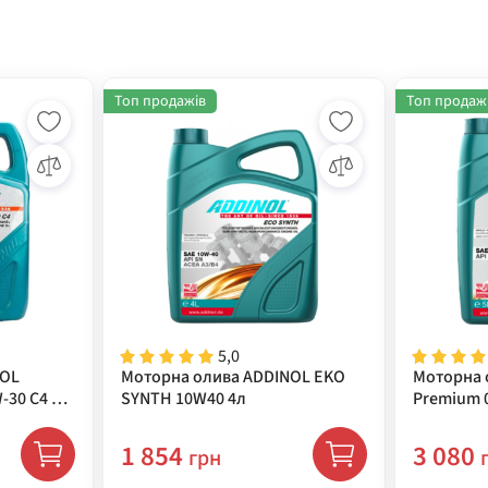
Топ продажів
Топ продаж
5,0
NOL
Моторна олива ADDINOL EKO
Моторна 
-30 C4 5л
SYNTH 10W40 4л
Premium 0
1 854
3 080
грн