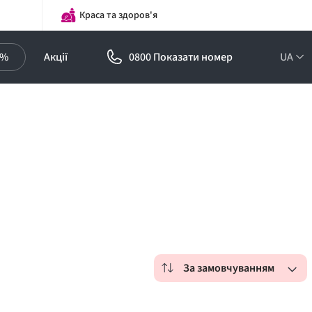
Краса та здоров'я
0%
Акції
0800 Показати номер
UA
За замовчуванням