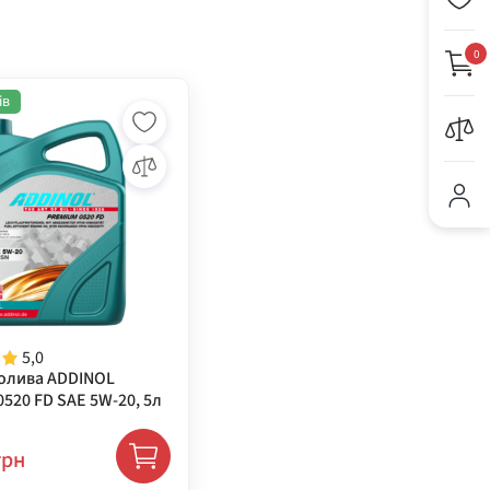
0
ів
5,0
олива ADDINOL
520 FD SAE 5W-20, 5л
грн