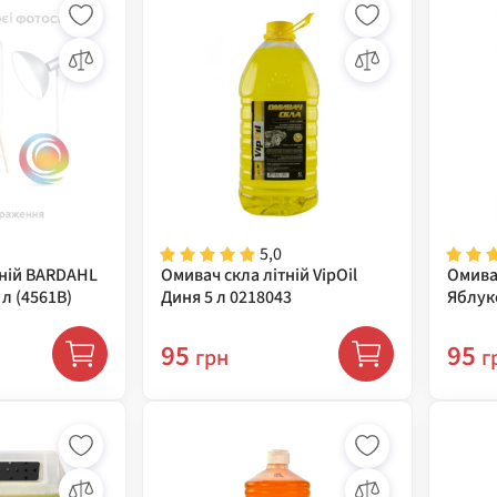
5,0
тній BARDAHL
Омивач скла літній VipOil
Омивач
 л (4561B)
Диня 5 л 0218043
Яблук
95
95
грн
г