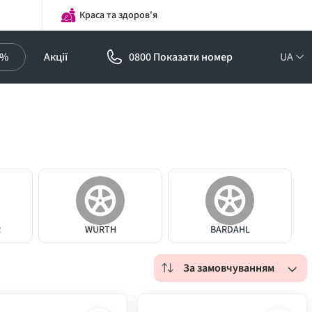
Краса та здоров'я
0%
Акції
0800 Показати номер
UA
R
WURTH
BARDAHL
За замовчуванням