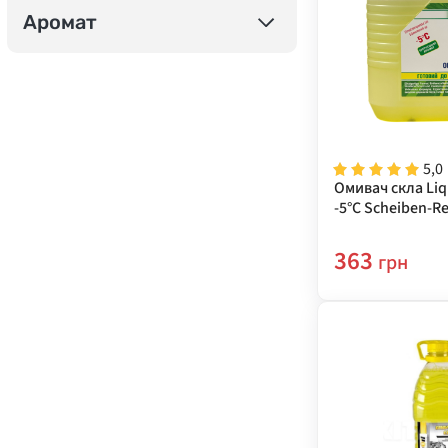
Аромат
5,0
Омивач скла Liq
-5°C Scheiben-Re
36002
363
грн