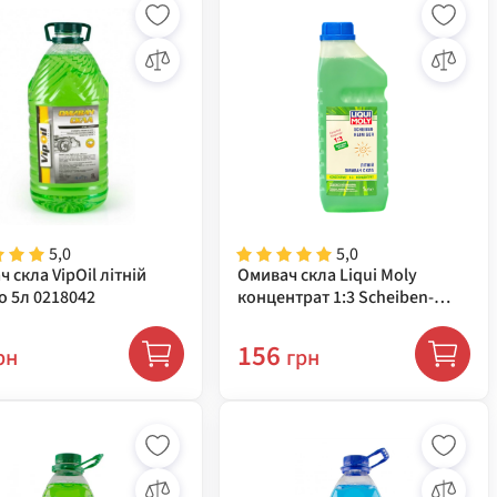
5,0
5,0
 скла VipOil літній
Омивач скла Liqui Moly
о 5л 0218042
концентрат 1:3 Scheiben-
Reiniger 1л 36001
156
рн
грн