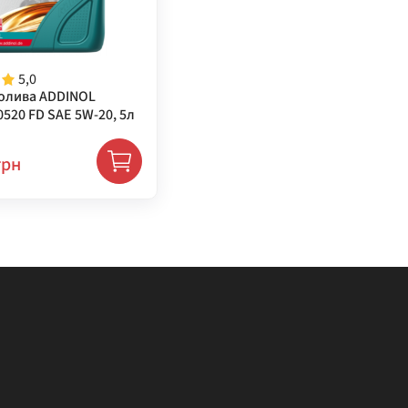
5,0
олива ADDINOL
520 FD SAE 5W-20, 5л
грн