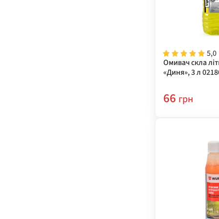
5,0
Омивач скла літн
«Диня», 3 л 021
66
грн