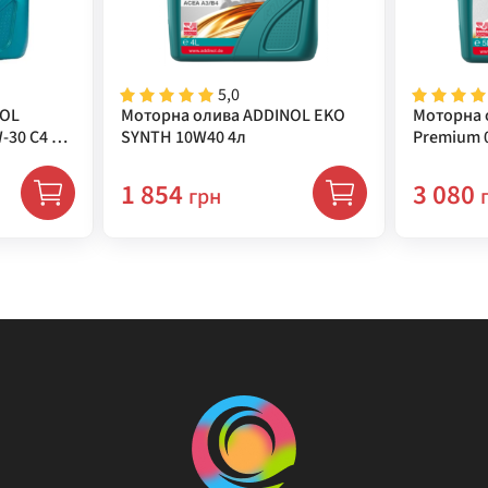
5,0
NOL
Моторна олива ADDINOL EKO
Моторна 
-30 C4 5л
SYNTH 10W40 4л
Premium 0
1 854
3 080
грн