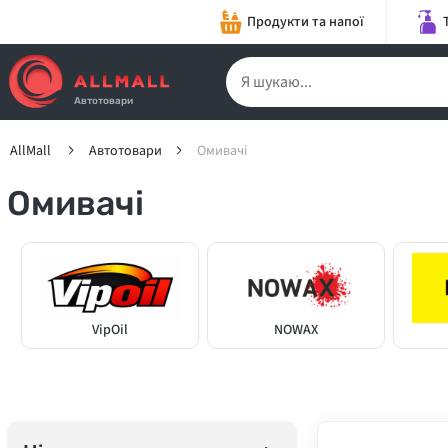
Продукти та напої
Автотовари
AllMall
Автотовари
Омивачі
Омивачі
VipOil
NOWAX