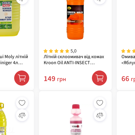
5,0
ui Moly літній
Літній склоомивач від комах
Омивач
iniger 4л
Kroon Oil ANTI-INSECT
«Яблук
SCREEN WASH, 1 л 34796
149
66
грн
г