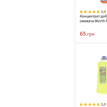
5,0
Концентрат доб
омивача Würth 
Windscreen Clean
65
грн
5,0