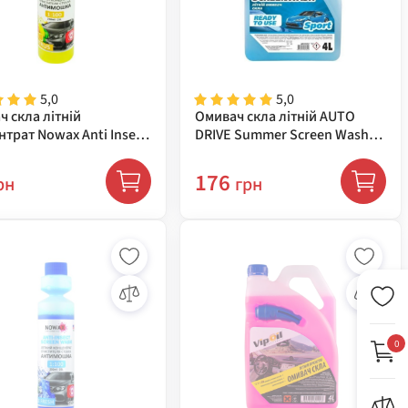
5,0
5,0
 скла літній
Омивач скла літній AUTO
трат Nowax Anti Insekt
DRIVE Summer Screen Wash
 Citrus, 250 мл NX25025
Sport, 4 л AD0132
176
рн
грн
0