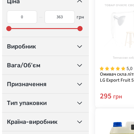
Ціна
—
грн
Виробник
Вага/Об'єм
5,0
Омивач скла лі
LG Export Fruit 5
Призначення
295
грн
Тип упаковки
Країна-виробник