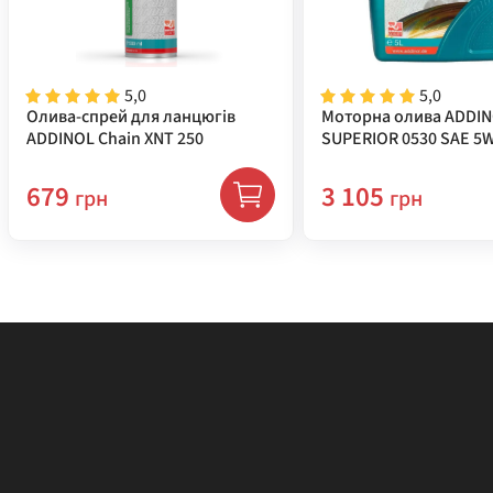
5,0
5,0
Олива-спрей для ланцюгів
Моторна олива ADDI
ADDINOL Chain XNT 250
SUPERIOR 0530 SAE 5W
( 72213981 )
679
3 105
грн
грн