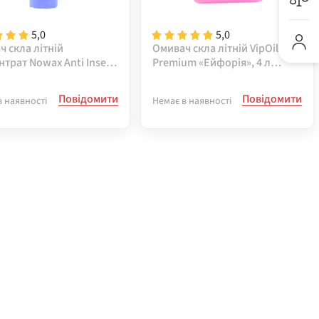
5,0
5,0
 скла літній
Омивач скла літній VipOil
трат Nowax Anti Insekt
Premium «Ейфорія», 4 л
 Wash Ice Fresh, 250 мл
0359868
25
Повідомити
Повідомити
в наявності
Немає в наявності