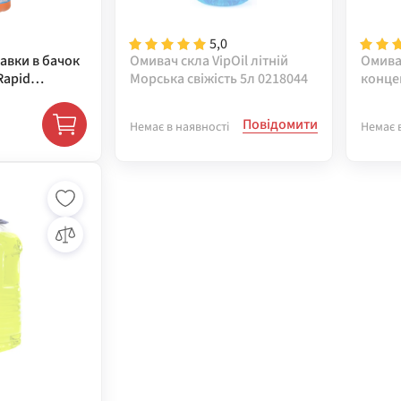
5,0
авки в бачок
Омивач скла VipOil літній
Омивач
Rapid
Морська свіжість 5л 0218044
концен
er ( 9964 )
Screen
NX251
Повідомити
Немає в наявності
Немає 