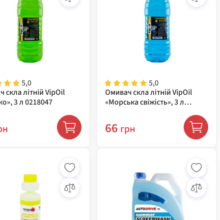
5,0
5,0
 скла літній VipOil
Омивач скла літній VipOil
о», 3 л 0218047
«Морська свіжість», 3 л
0218046
66
рн
грн