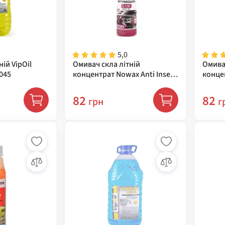
5,0
ій VipOil
Омивач скла літній
Омивач
8045
концентрат Nowax Anti Insekt
концен
Screen Wash Cherry, 250 мл
Screen
NX25225
82
82
грн
г