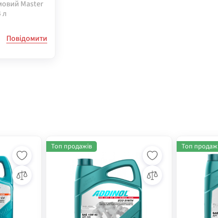
мовий Master
 л
Повідомити
Топ продажів
Топ продаж