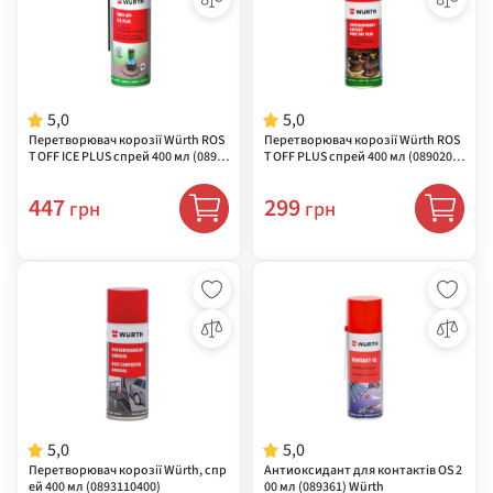
5,0
5,0
Перетворювач корозії Würth ROS
Перетворювач корозії Würth ROS
T OFF ICE PLUS спрей 400 мл (0893
T OFF PLUS спрей 400 мл (0890200
241060)
004)
447
299
грн
грн
5,0
5,0
Перетворювач корозії Würth, спр
Антиоксидант для контактів OS 2
ей 400 мл (0893110400)
00 мл (089361) Würth