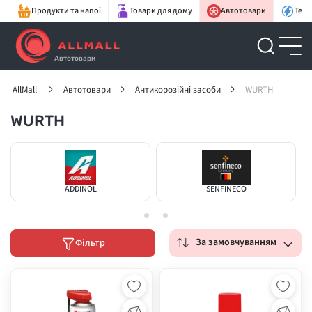
Продукти та напої
Товари для дому
Автотовари
Техн
Автотовари
AllMall
Автотовари
Антикорозійні засоби
WURTH
WURTH
ADDINOL
SENFINECO
За замовчуванням
Фільтр