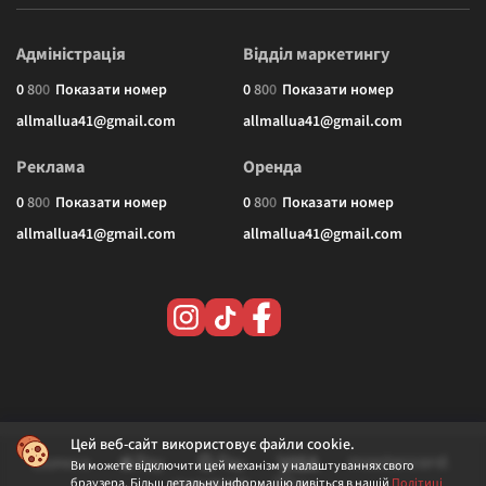
Адміністрація
Відділ маркетингу
0
8
0
0
Показати номер
0
8
0
0
Показати номер
allmallua41@gmail.com
allmallua41@gmail.com
Реклама
Оренда
0
8
0
0
Показати номер
0
8
0
0
Показати номер
allmallua41@gmail.com
allmallua41@gmail.com
Цей веб-сайт використовує файли cookie.
Ви можете відключити цей механізм у налаштуваннях свого
браузера. Більш детальну інформацію дивіться в нашій
Політиці