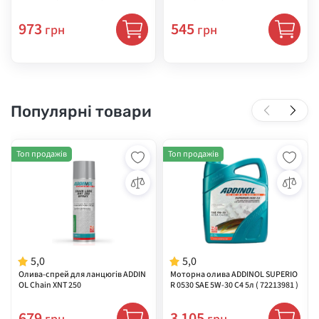
973
545
грн
грн
Популярні товари
Топ продажів
Топ продажів
5,0
5,0
Олива-спрей для ланцюгів ADDIN
Моторна олива ADDINOL SUPERIO
OL Chain XNT 250
R 0530 SAE 5W-30 C4 5л ( 72213981 )
679
3 105