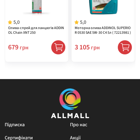
5,0
5,0
Олива-спрей для ланцюгів ADDIN
Моторна олива ADDINOL SUPERIO
OL Chain XNT 250
R 0530 SAE 5W-30 C4 5л ( 72213981 )
679
3 105
грн
грн
Підписка
Про нас
Сертифікати
Акції