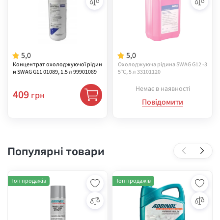
5,0
5,0
Концентрат охолоджуючої рідин
Охолоджуюча рідина SWAG G12 -3
и SWAG G11 01089, 1.5 л 99901089
5°C, 5 л 33101120
Немає в наявності
409
грн
Повідомити
Популярні товари
Топ продажів
Топ продажів