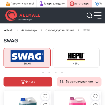
Продукти та напої
Товари для дому
Автотовари
Техн
Автотовари
AllMall
Автотовари
Охолоджуюча рідина
SWAG
SWAG
SWAG
HEPU
За замовчуванням
Фільтр