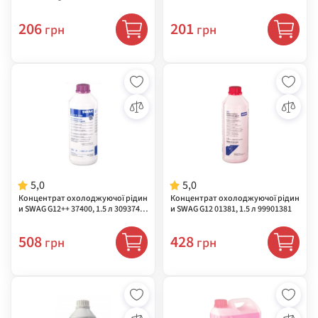
206
201
грн
грн
5,0
5,0
Концентрат охолоджуючої рідин
Концентрат охолоджуючої рідин
и SWAG G12++ 37400, 1.5 л 3093740
и SWAG G12 01381, 1.5 л 99901381
0
508
428
грн
грн