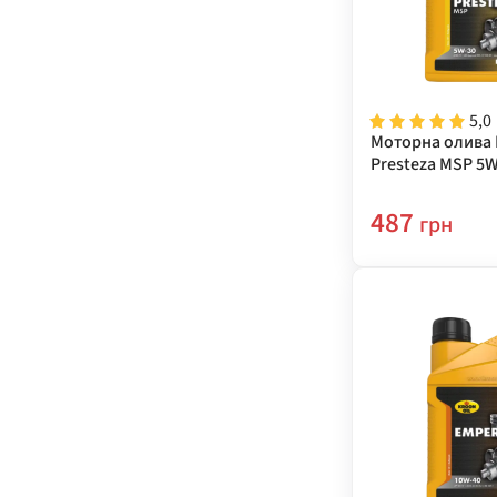
5,0
Моторна олива 
Presteza MSP 5W
487
грн