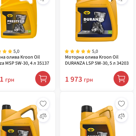
5,0
5,0
на олива Kroon Oil
Моторна олива Kroon Oil
za MSP 5W-30, 4 л 35137
DURANZA LSP 5W-30, 5 л 34203
01
1 973
грн
грн