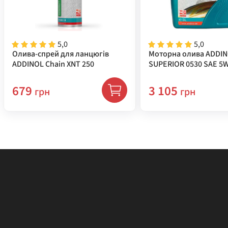
5,0
5,0
Олива-спрей для ланцюгів
Моторна олива ADDI
ADDINOL Chain XNT 250
SUPERIOR 0530 SAE 5W
( 72213981 )
679
3 105
грн
грн