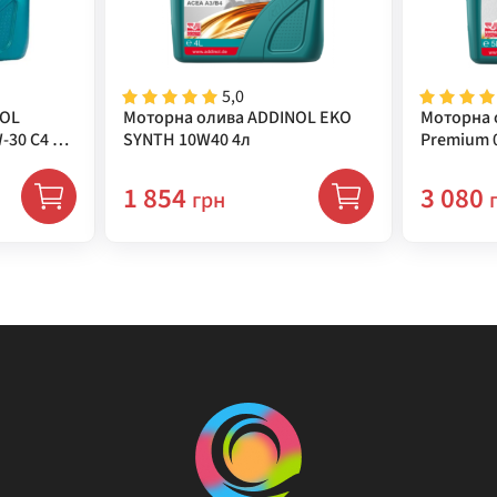
5,0
NOL
Моторна олива ADDINOL EKO
Моторна 
-30 C4 5л
SYNTH 10W40 4л
Premium 0
1 854
3 080
грн