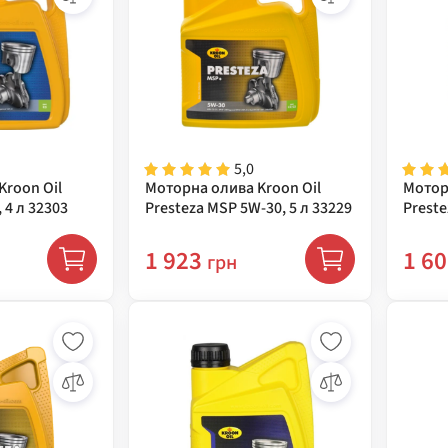
5,0
Kroon Oil
Моторна олива Kroon Oil
Мотор
 4 л 32303
Presteza MSP 5W-30, 5 л 33229
Preste
1 923
1 6
грн