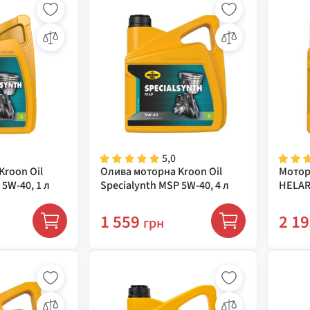
5,0
Kroon Oil
Олива моторна Kroon Oil
Мотор
 5W-40, 1 л
Specialynth MSP 5W-40, 4 л
HELAR 
33088
1 559
2 1
грн