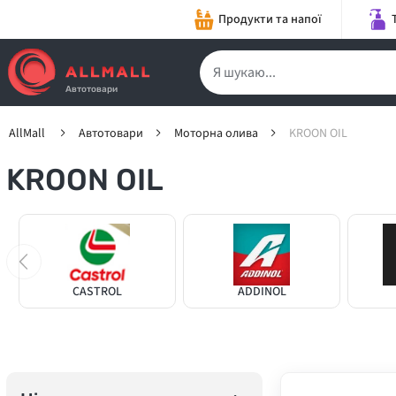
Продукти та напої
Автотовари
AllMall
Автотовари
Моторна олива
KROON OIL
KROON OIL
CASTROL
ADDINOL