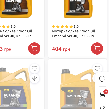
5,0
5,0
на олива Kroon Oil
Моторна олива Kroon Oil
l 5W-40, 4 л 33217
Emperol 5W-40, 1 л 02219
23
404
грн
грн
0