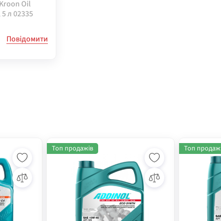
Kroon Oil
 5 л 02335
Повідомити
Топ продажів
Топ продаж