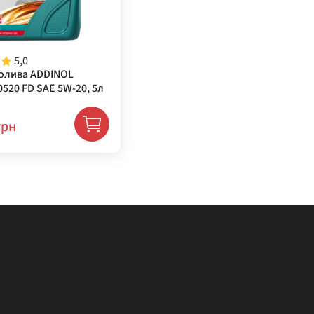
5,0
олива ADDINOL
520 FD SAE 5W-20, 5л
грн