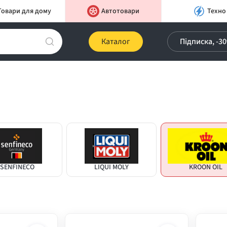
Товари для дому
Автотовари
Техно
Каталог
Підписка, -3
SENFINECO
LIQUI MOLY
KROON OIL