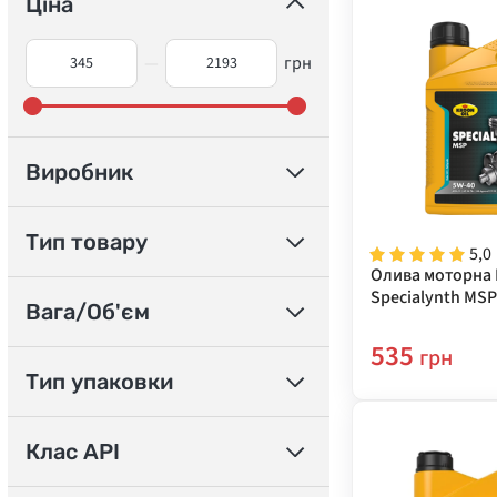
Ціна
—
грн
Виробник
Тип товару
5,0
Олива моторна 
Specialynth MSP
Вага/Об'єм
535
грн
Тип упаковки
Клас API