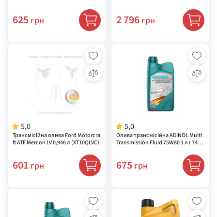
V)
625
2 796
грн
грн
5,0
5,0
Трансмісійна олива Ford Motorcra
Олива трансмісійна ADINOL Multi
ft ATF Mercon LV 0,946 л (XT10QLVC)
Transmission Fluid 75W80 1 л ( 7420
2507 )
601
675
грн
грн