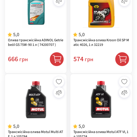
5,0
5,0
Олива трансмісійна ADINOL Getrie
Трансмісійна олива Kroon Oil SP M
beöl GS 75W-90 1 л ( 74200707 )
atic 4026, 1 л 32219
666
574
грн
грн
5,0
5,0
Трансмісійна олива Motul Multi AT
Трансмісійна олива Motul ATF VI, 1
F, 1 л 105784
л 105774