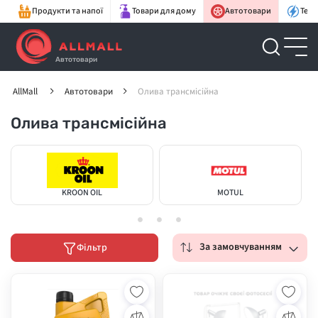
Продукти та напої
Товари для дому
Автотовари
Техн
Автотовари
AllMall
Автотовари
Олива трансмісійна
Олива трансмісійна
KROON OIL
MOTUL
За замовчуванням
Фільтр