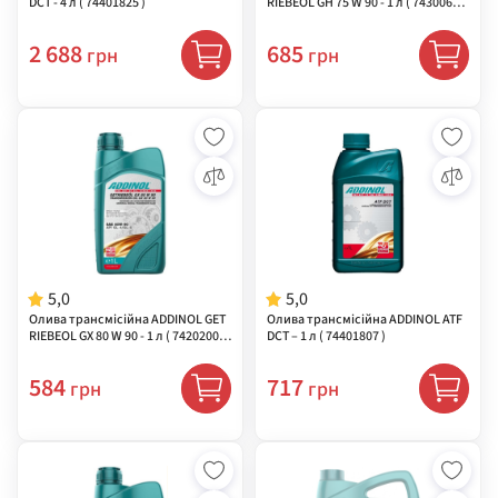
DCT - 4 л ( 74401825 )
RIEBEOL GН 75 W 90 - 1 л ( 74300607
)
2 688
685
грн
грн
5,0
5,0
Олива трансмісійна ADDINOL GET
Олива трансмісійна ADDINOL ATF
RIEBEOL GX 80 W 90 - 1 л ( 74202007
DCT – 1 л ( 74401807 )
)
584
717
грн
грн