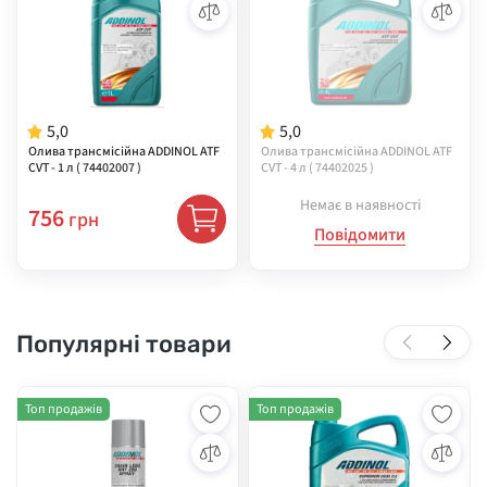
5,0
5,0
Олива трансмісійна ADDINOL ATF
Олива трансмісійна ADDINOL ATF
CVT - 1 л ( 74402007 )
CVT - 4 л ( 74402025 )
Немає в наявності
756
грн
Повідомити
Популярні товари
Топ продажів
Топ продажів