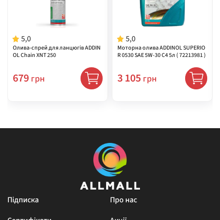
5,0
5,0
Олива-спрей для ланцюгів ADDIN
Моторна олива ADDINOL SUPERIO
OL Chain XNT 250
R 0530 SAE 5W-30 C4 5л ( 72213981 )
679
3 105
грн
грн
Підписка
Про нас