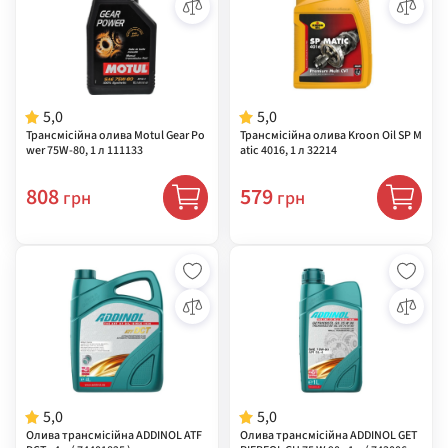
5,0
5,0
Трансмісійна олива Motul Gear Po
Трансмісійна олива Kroon Oil SP M
wer 75W-80, 1 л 111133
atic 4016, 1 л 32214
808
579
грн
грн
5,0
5,0
Олива трансмісійна ADDINOL ATF
Олива трансмісійна ADDINOL GET