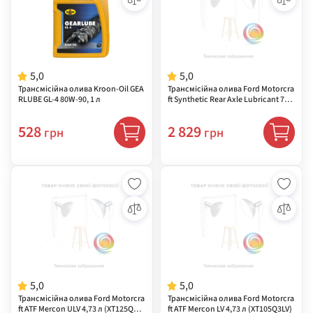
5,0
5,0
Трансмісійна олива Kroon-Oil GEA
Трансмісійна олива Ford Motorcra
RLUBE GL-4 80W-90, 1 л
ft Synthetic Rear Axle Lubricant 75
W-140 0,946 л (XY75W140QL)
528
2 829
грн
грн
5,0
5,0
Трансмісійна олива Ford Motorcra
Трансмісійна олива Ford Motorcra
ft ATF Mercon ULV 4,73 л (XT125QUL
ft ATF Mercon LV 4,73 л (XT105Q3LV)