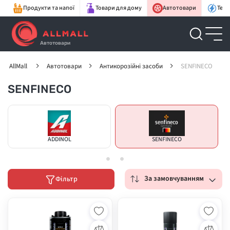
Продукти та напої
Товари для дому
Автотовари
Техн
Автотовари
AllMall
Автотовари
Антикорозійні засоби
SENFINECO
SENFINECO
ADDINOL
SENFINECO
За замовчуванням
Фільтр