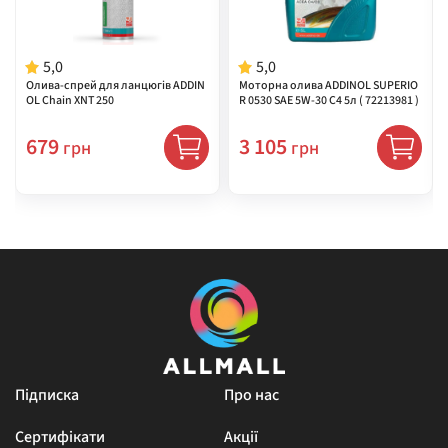
5,0
5,0
Олива-спрей для ланцюгів ADDIN
Моторна олива ADDINOL SUPERIO
OL Chain XNT 250
R 0530 SAE 5W-30 C4 5л ( 72213981 )
679
3 105
грн
грн
Підписка
Про нас
Сертифікати
Акції