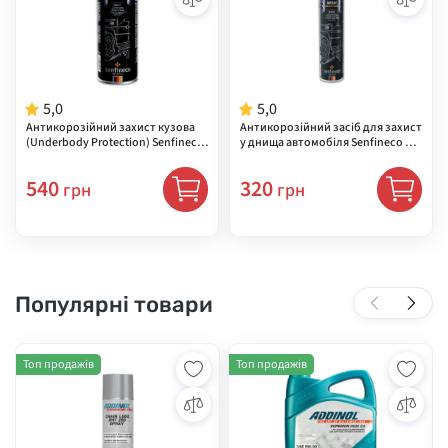
5,0
5,0
Антикорозійний захист кузова
Антикорозійний засіб для захист
(Underbody Protection) Senfineco,
у днища автомобіля Senfineco Un
1 л ( 9907 )
derbody Protection (антикор) ( 99
75 )
540
320
грн
грн
Популярні товари
Топ продажів
Топ продажів