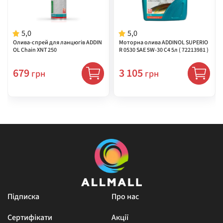
5,0
5,0
Олива-спрей для ланцюгів ADDIN
Моторна олива ADDINOL SUPERIO
OL Chain XNT 250
R 0530 SAE 5W-30 C4 5л ( 72213981 )
679
3 105
грн
грн
Підписка
Про нас
Сертифікати
Акції