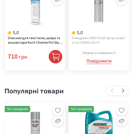
5,0
5,0
Очисник для текстилю, шкіри та
Очищувач ЛФП Finish Spray exterl
алькантари Koch Chemie Pol Star
or 1л 285001 Koch
1 л ( 619-1L-01 )
Немає в наявності
710
грн
Повідомити
Популярні товари
Топ продажів
Топ продажів