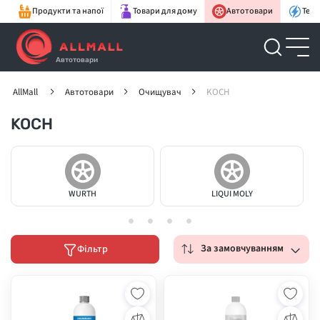
Продукти та напої
Товари для дому
Автотовари
Техн
Автотовари
AllMall
Автотовари
Очищувач
KOCH
KOCH
WURTH
LIQUI MOLY
За замовчуванням
Фільтр