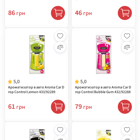
86
46
грн
грн
5,0
5,0
Ароматизатор в авто Aroma Car D
Ароматизатор в авто Aroma Car D
rop Control Lemon 433/92289
rop Control Bubble Gum 432/92288
61
79
грн
грн