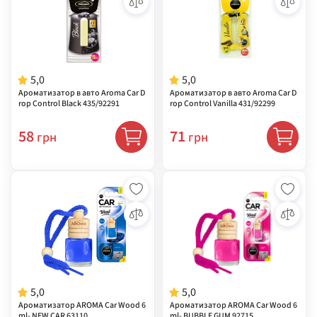
5,0
5,0
Ароматизатор в авто Aroma Car D
Ароматизатор в авто Aroma Car D
rop Control Black 435/92291
rop Control Vanilla 431/92299
58
71
грн
грн
5,0
5,0
Ароматизатор AROMA Car Wood 6
Ароматизатор AROMA Car Wood 6
ml- NEW CAR 63110
ml- BUBBLE GUM 92715