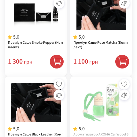
5,0
5,0
Преміум Саше Smoke Pepper (Ком
Преміум Саше Rose Matcha (Комп
плект)
лект)
1 300
1 100
грн
грн
5,0
5,0
Преміум Саше Black Leather (Комп
Ароматизатор AROMA Car Wood 6