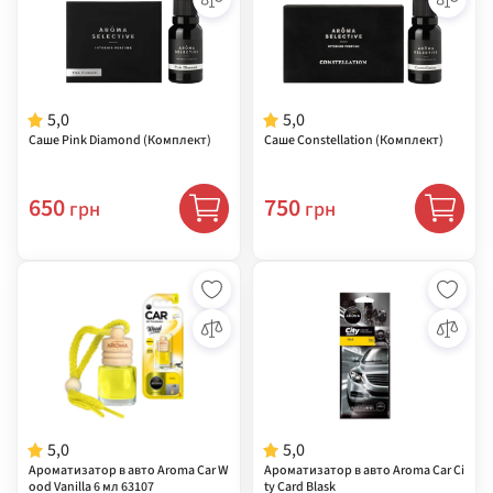
5,0
5,0
Саше Pink Diamond (Комплект)
Саше Constellation (Комплект)
650
750
грн
грн
5,0
5,0
Ароматизатор в авто Aroma Car W
Ароматизатор в авто Aroma Car Ci
ood Vanilla 6 мл 63107
ty Card Blask