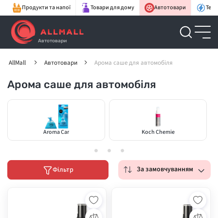
Продукти та напої
Товари для дому
Автотовари
Техн
Автотовари
AllMall
Автотовари
Арома саше для автомобіля
Арома саше для автомобіля
Aroma Car
Koch Chemie
За замовчуванням
Фільтр