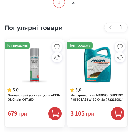
1
2
Популярні товари
Топ продажів
Топ продажів
5,0
5,0
Олива-спрей для ланцюгів ADDIN
Моторна олива ADDINOL SUPERIO
OL Chain XNT 250
R 0530 SAE 5W-30 C4 5л ( 72213981 )
679
3 105
грн
грн