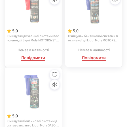
5,0
5,0
Очищувач дизельної системи пос
Очищувач бензинової системи п
иленої дії Liqui Moly MOTORSYSTE
осиленої дії Liqui Moly MOTORSYS
MREINIGER DIESEL 0,3 л (5128)
TEMREINIGER BENZIN 0,3 л (5129)
Немає в наявності
Немає в наявності
Повідомити
Повідомити
5,0
Очищувач бензинової системи д
ля газових авто Liqui Moly GASOLI