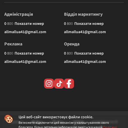
Адміністрація
Відділ маркетингу
0
8
0
0
Показати номер
0
8
0
0
Показати номер
allmallua41@gmail.com
allmallua41@gmail.com
Реклама
Оренда
0
8
0
0
Показати номер
0
8
0
0
Показати номер
allmallua41@gmail.com
allmallua41@gmail.com
Цей веб-сайт використовує файли cookie.
Ви можете відключити цей механізм у налаштуваннях свого
браузера. Більш детальну інформацію дивіться в нашій
Політиці