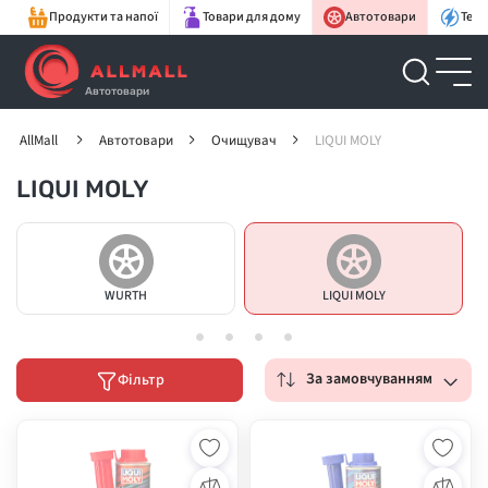
Продукти та напої
Товари для дому
Автотовари
Техн
Автотовари
AllMall
Автотовари
Очищувач
LIQUI MOLY
LIQUI MOLY
WURTH
LIQUI MOLY
За замовчуванням
Фільтр