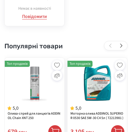
NE SYSTEM CLEANER LPG 0,3 л *217
87*
Немає в наявності
Повідомити
Популярні товари
Топ продажів
Топ продажів
5,0
5,0
Олива-спрей для ланцюгів ADDIN
Моторна олива ADDINOL SUPERIO
OL Chain XNT 250
R 0530 SAE 5W-30 C4 5л ( 72213981 )
679
3 105