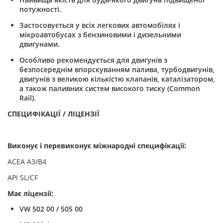
потужності.
Застосовується у всіх легкових автомобілях і
мікроавтобусах з бензиновими і дизельними
двигунами.
Особливо рекомендується для двигунів з
безпосереднім впорскуванням палива, турбодвигунів,
двигунів з великою кількістю клапанів, каталізатором,
а також паливних систем високого тиску
(Common
Rail).
СПЕЦИФІКАЦІЇ / ЛІЦЕНЗІЇ
Виконує і перевиконує міжнародні специфікації:
ACEA A3/B4
API SL/CF
Має ліцензії:
VW 502 00 / 505 00