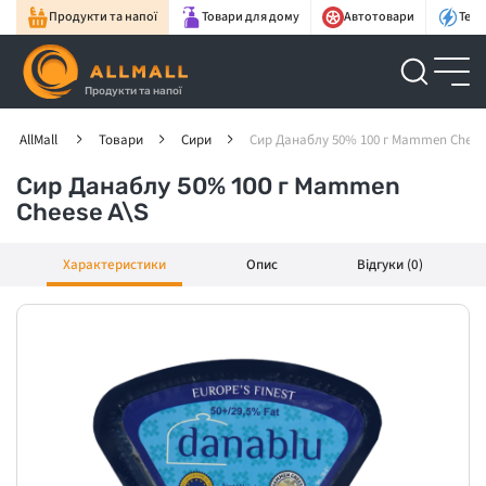
Продукти та напої
Товари для дому
Автотовари
Техн
Продукти та напої
AllMall
Товари
Сири
Сир Данаблу 50% 100 г Mammen Chees
Сир Данаблу 50% 100 г Mammen
Cheese A\S
Характеристики
Опис
Відгуки (0)