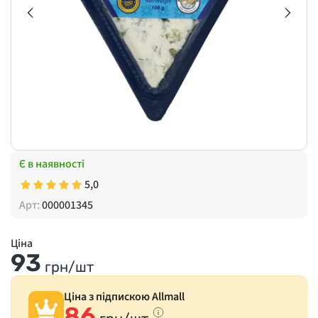
Є в наявності
5,0
Арт:
000001345
Ціна
93
грн/шт
Ціна з підпискою Allmall
86