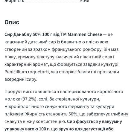
Жирність
50%
Опис
Сир Данаблу 50% 100 г від TM Mammen Cheese
— це
класичний датський сир із блакитною пліснявою,
створений за зразком французького рокфору. Він має
м’яку, кремову текстуру, насичений пікантний смак і
характерний аромат, що формується завдяки культурі
Penicillium roqueforti
, яка створює блакитні прожилки
всередині сиру.
Продукт виготовляється з пастеризованого коров’ячого
молока (97,2%), солі, бактеріальної культури,
мікробіологічного сичужного ферменту та культури
плісняви. Жирність становить 50%, що забезпечує глибину
смаку та ніжну консистенцію.
Сир фасується у вакуумну
упаковку вагою 100 г, що зручно для дегустації або