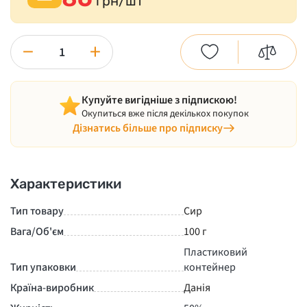
грн/шт
−
+
Купуйте вигідніше з підпискою!
Окупиться вже після декількох покупок
Дізнатись більше про підписку
Характеристики
Тип товару
Сир
Вага/Об'єм
100 г
Пластиковий
Тип упаковки
контейнер
Країна-виробник
Данія